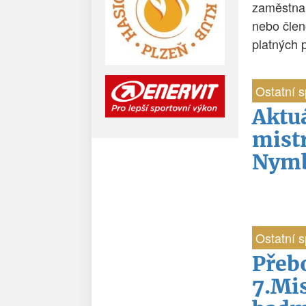
zaměstna
nebo člen
platných 
Ostatní s
Aktu
mistr
Nymb
Ostatní s
Přeb
7.Mi