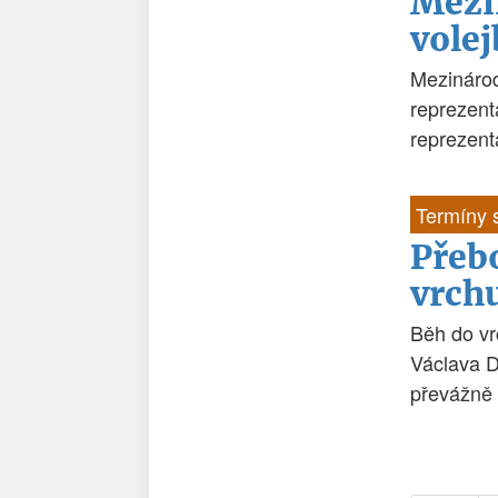
Mezi
vole
Mezinárod
reprezent
reprezen
Termíny 
Přebo
vrchu
Běh do vr
Václava D
převážně 