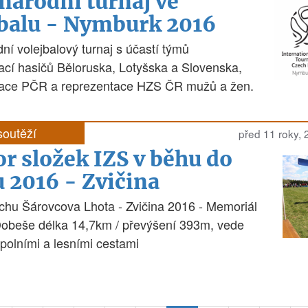
národní turnaj ve
jbalu - Nymburk 2016
ní volejbalový turnaj s účastí týmů
ací hasičů Běloruska, Lotyšska a Slovenska,
tace PČR a reprezentace HZS ČR mužů a žen.
soutěží
před 11 roky,
r složek IZS v běhu do
 2016 - Zvičina
chu Šárovcova Lhota - Zvičina 2016 - Memoriál
obeše délka 14,7km / převýšení 393m, vede
polními a lesními cestami