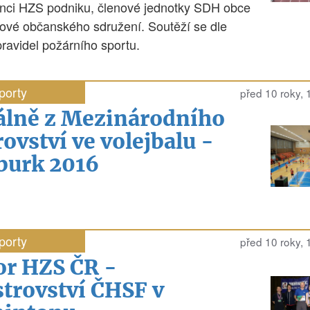
nci HZS podniku, členové jednotky SDH obce
ové občanského sdružení. Soutěží se dle
pravidel požárního sportu.
porty
před 10 roky,
álně z Mezinárodního
ovství ve volejbalu -
urk 2016
porty
před 10 roky,
or HZS ČR -
strovství ČHSF v