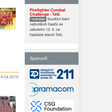
Firefighter Combat
Challenge - Telč
Soutěžní klání
12.09.2026
nejtvrdších hasičů se
uskuteční 12. 9. na
hasičské stanici Telč.
Sponzoři
 18.04.2016