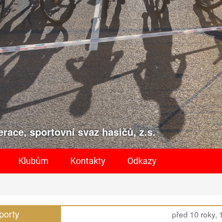
race, sportovní svaz hasičů, z.s.
Klubům
Kontakty
Odkazy
porty
před 10 roky,