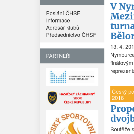
V Ny
Poslání ČHSF
Mezi
Informace
turna
Adresář klubů
Bělo
Předsednictvo ČHSF
13. 4. 20
Nymburce 
PARTNEŘI
finálovým
reprezent
Český po
2016
Prop
dvojb
Soutěže s