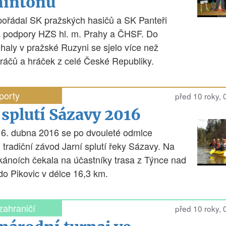
intonu
pořádal SK pražských hasičů a SK Panteři
 podpory HZS hl. m. Prahy a ČHSF. Do
 haly v pražské Ruzyni se sjelo více než
ráčů a hráček z celé České Republiky.
porty
před 10 roky,
 splutí Sázavy 2016
 6. dubna 2016 se po dvouleté odmlce
l tradiční závod Jarní splutí řeky Sázavy. Na
 kánoích čekala na účastníky trasa z Týnce nad
o Pikovic v délce 16,3 km.
zahraničí
před 10 roky,