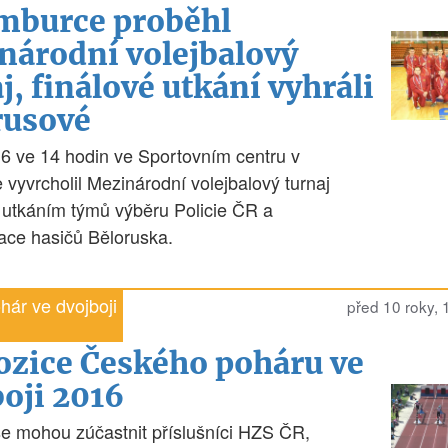
mburce proběhl
národní volejbalový
j, finálové utkání vyhráli
rusové
16 ve 14 hodin ve Sportovním centru v
vyvrcholil Mezinárodní volejbalový turnaj
 utkáním týmů výběru Policie ČR a
ace hasičů Běloruska.
hár ve dvojboji
před 10 roky,
ozice Českého poháru ve
oji 2016
e mohou zúčastnit příslušníci HZS ČR,