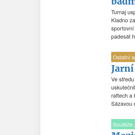
badm
Turnaj us
Kladno za
sportovní
padesát h
Ostatní s
Jarní
Ve středu
uskutečni
raftech a
Sázavou d
Soutěže 