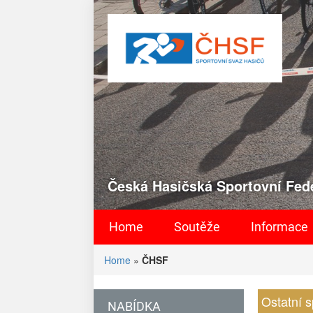
Česká Hasičská Sportovní Fede
Home
Soutěže
Informace
Home
»
ČHSF
Ostatní s
NABÍDKA