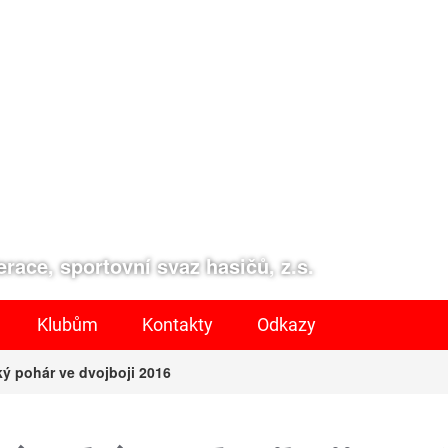
race, sportovní svaz hasičů, z.s.
Klubům
Kontakty
Odkazy
ý pohár ve dvojboji 2016