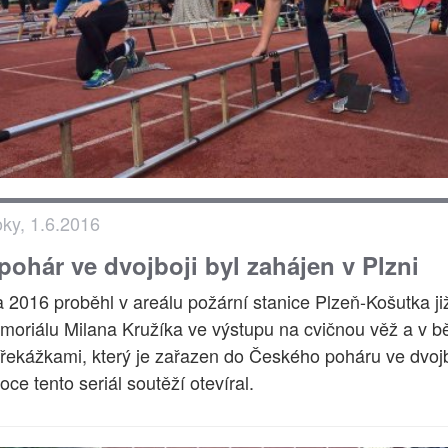
oky, 1.6.2016
pohár ve dvojboji byl zahájen v Plzni
a 2016 proběhl v areálu požární stanice Plzeň-Košutka ji
moriálu Milana Kružíka ve výstupu na cvičnou věž a v b
řekážkami, který je zařazen do Českého poháru ve dvojb
oce tento seriál soutěží otevíral.