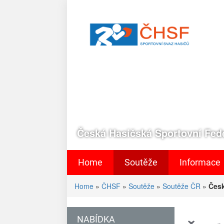
Česká Hasičská Sportovní Fede
Home
Soutěže
Informace
Home
»
ČHSF
»
Soutěže
»
Soutěže ČR
»
Česk
NABÍDKA