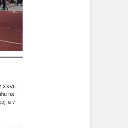
ž XXVII.
ěhu na
oji a v