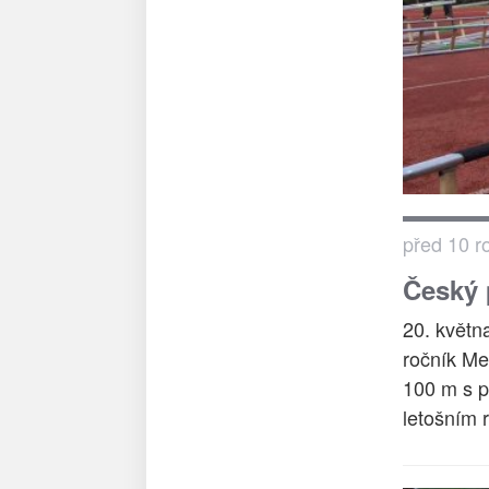
před 10 r
Český 
20. květn
ročník Me
100 m s p
letošním r