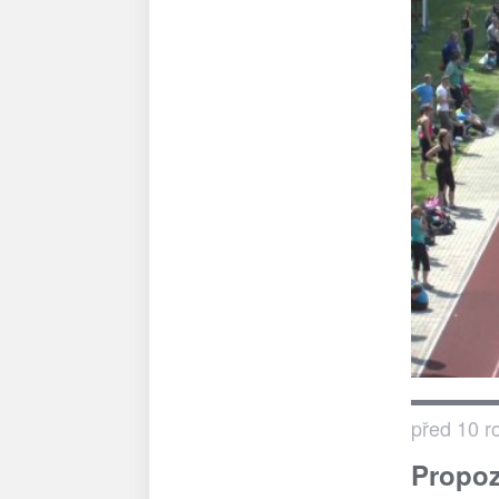
před 10 r
Propoz