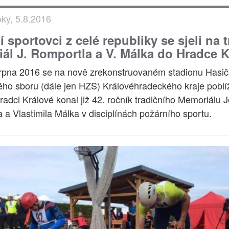
oky, 5.8.2016
 sportovci z celé republiky se sjeli na t
ál J. Romportla a V. Málka do Hradce K
rpna 2016 se na nově zrekonstruovaném stadionu Hasi
ho sboru (dále jen HZS) Královéhradeckého kraje poblí
Hradci Králové konal již 42. ročník tradičního Memoriálu 
 a Vlastimila Málka v disciplínách požárního sportu.