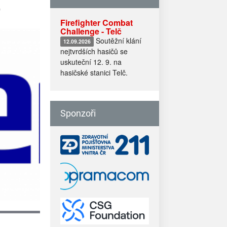
6
Firefighter Combat
Challenge - Telč
Soutěžní klání
12.09.2026
nejtvrdších hasičů se
uskuteční 12. 9. na
hasičské stanici Telč.
Sponzoři