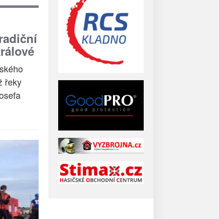
radiční
rálové
čského
ž řeky
Josefa