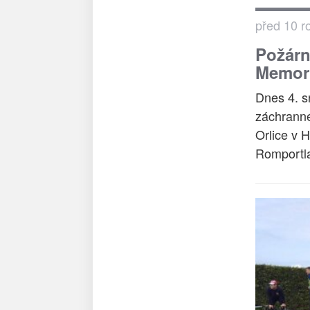
před 10 r
Požární
Memori
Dnes 4. s
záchranné
Orlice v 
Romportla