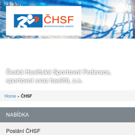
Česká Hasičská Sportovní Federace,
sportovní svaz hasičů, z.s.
Home
»
ČHSF
NABÍDKA
Poslání ČHSF