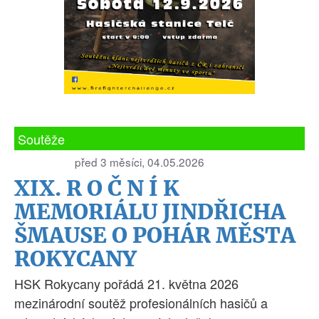
Soutěže
před 3 měsíci, 04.05.2026
XIX. R O Č N Í K
MEMORIÁLU JINDŘICHA
ŠMAUSE O POHÁR MĚSTA
ROKYCANY
HSK Rokycany pořádá 21. května 2026
mezinárodní soutěž profesionálních hasičů a