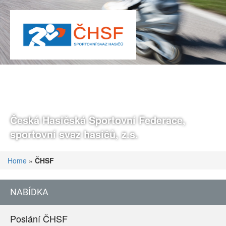
Česká Hasičská Sportovní Federace,
sportovní svaz hasičů, z.s.
Home
»
ČHSF
NABÍDKA
Poslání ČHSF