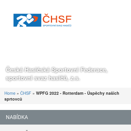
Česká Hasičská Sportovní Federace,
sportovní svaz hasičů, z.s.
Home
»
ČHSF
»
WPFG 2022 - Rotterdam - Úspěchy našich
sprtovců
NABÍDKA