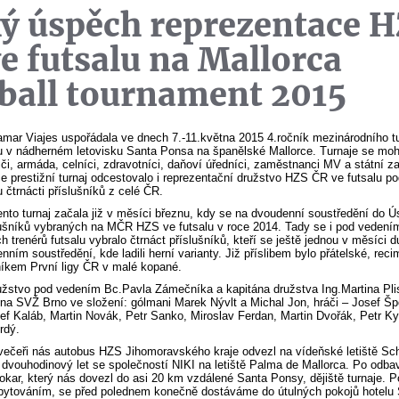
ý úspěch reprezentace 
e futsalu na Mallorca
ball tournament 2015
amar Viajes uspořádala ve dnech 7.-11.května 2015 4.ročník mezinárodního t
u v nádherném letovisku Santa Ponsa na španělské Mallorce. Turnaje se mohl
siči, armáda, celníci, zdravotníci, daňoví úředníci, zaměstnanci MV a státní 
ce prestižní turnaj odcestovalo i reprezentační družstvo HZS ČR ve futsalu p
čtrnácti příslušníků z celé ČR.
ento turnaj začala již v měsíci březnu, kdy se na dvoudenní soustředění do Ús
slušníků vybraných na MČR HZS ve futsalu v roce 2014. Tady se i pod vedení
ch trenérů futsalu vybralo čtrnáct příslušníků, kteří se ještě jednou v měsíci 
nním soustředění, kde ladili herní varianty. Již příslibem bylo přátelské, rec
níkem První ligy ČR v malé kopané.
užstvo pod vedením Bc.Pavla Zámečníka a kapitána družstva Ing.Martina Pli
na SVŽ Brno ve složení: gólmani Marek Nývlt a Michal Jon, hráči – Josef Šp
f Kaláb, Martin Novák, Petr Sanko, Miroslav Ferdan, Martin Dvořák, Petr Ky
rdý.
večeři nás autobus HZS Jihomoravského kraje odvezl na vídeňské letiště Sc
 dvouhodinový let se společností NIKI na letiště Palma de Mallorca. Po odbave
okar, který nás dovezl do asi 20 km vzdálené Santa Ponsy, dějiště turnaje. 
bytováním, se před polednem konečně dostáváme do útulných pokojů hotelu