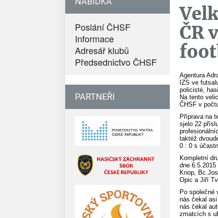
NABÍDKA
Velk
Poslání ČHSF
ČR v
Informace
foot
Adresář klubů
Předsednictvo ČHSF
Agentura Adr
IZS ve futsal
policisté, ha
PARTNEŘI
Na tento veli
ČHSF v počtu 
Příprava na t
sjelo 22 pří
profesionální
taktéž dvoude
0 : 0 s účast
Kompletní dr
dne 6.5.2015 
Knop, Bc.Jose
Opic a Jiří Tv
Po společné 
nás čekal asi
nás čekal aut
zmatcích s u