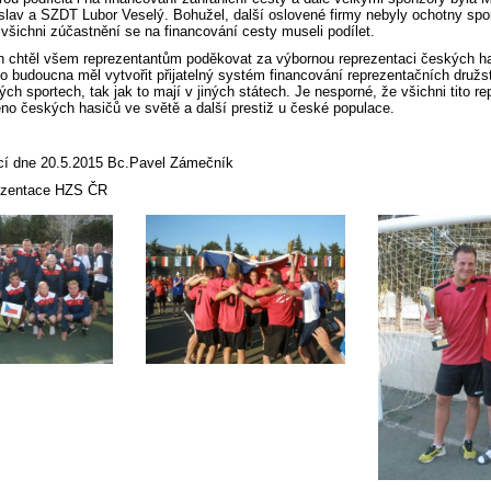
lav a SZDT Lubor Veselý. Bohužel, další oslovené firmy nebyly ochotny sp
k všichni zúčastnění se na financování cesty museli podílet.
 chtěl všem reprezentantům poděkovat za výbornou reprezentaci českých h
do budoucna měl vytvořit přijatelný systém financování reprezentačních dru
ch sportech, tak jak to mají v jiných státech. Je nesporné, že všichni tito re
éno českých hasičů ve světě a další prestiž u české populace.
licí dne 20.5.2015 Bc.Pavel Zámečník
rezentace HZS ČR