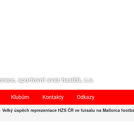
race, sportovní svaz hasičů, z.s.
Klubům
Kontakty
Odkazy
»
Velký úspěch reprezentace HZS ČR ve futsalu na Mallorca footba