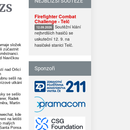
NEJBLIŽŠÍ SOUTĚŽE
HZS
Firefighter Combat
Challenge - Telč
Soutěžní klání
12.09.2026
nejtvrdších hasičů se
uskuteční 12. 9. na
hasičské stanici Telč.
urnaje složek
i zúčastnit
zaměstnanci.
od hlavičkou
Sponzoři
tí nad Orlicí
m
dubnu sešli na
imízové utkání
sky se sešlo
erer, Radek
něra, Martin
hwechat, kde
ní na letišti
Po malých
 Santa Ponsa