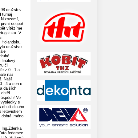
 98 družstev
 turnaj
, Nizozemí,
 první soupeř
pět vítězíme
rtugalsku. V
si
ti Holandsku,
ylo družstvo
nále
druhé
ifinálový
hu či
e z 0 : 1 a
nále nás
é. Naší
0 : 4 a sen o
 a dalších
 chtěl
ý úspěch! Ve
y výsledky s
 chutí dlouho
s letoviskem
i dobré jméno
i Ing.Zdenka
Tato federace
MUDr. Vítková