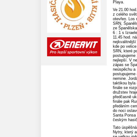
Playa.
Ve 21.00 hod
z celého svět
otevřen. Los 
SRN, Španělsk
ze Španělska
6 : 1 s Izrae
11.45 hod. ná
nejkvalitnějš
kde po velice
SRN, které po
postupujeme 
nejlepší. V n
zápas se Špa
neúspěchu a 
postupujeme d
nemine. Jord
taktikou byla
finále se roz
družstev hra
předčasně uk
finále pak Ru
předáním cen
do noci oslav
Santa Ponsa 
českým hasič
Tato úspěšná 
Nytry, který 
se velkou měr