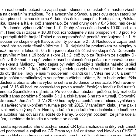
. za nádherného počasí se zapadajícím sluncem, se uskutečnil nástup všech
a na centrálním stadionu. Po slavnostním průvodu a proslovu organizátorů byl
nám přisoudil silnou skupinu A, kde nás čekali soupeři z Portugalska, Polska
a, Izraele a Itálie, což znamenalo, že hned druhý den v 8.45 hod. nás čekal
. Po dobrém výkonu vítězíme 1 : 0. Druhý zápas následoval v 10.00 hod. a o
lem. Hned další zápas v 10.30 hod. rozhodujeme v náš prospěch 4 : 0 proti Po
s potrápili dobře hrající Poláci a po neproměněné penaltě remízujeme 1 : 1. A
í soupeř ve skupině byli Italové, ale i ty porážíme 2 : 0. Následoval zápas pro
 tvrdé hře soupeře těsně vítězíme 1 : 0. Nejslabším protivníkem ze skupiny b
rážíme velmi lehce 6 : 0 a tím jsme zakončili účast ve skupině A. Do osmifi
z prvního místa s 19 body a skóre 21 : 2, což bylo za Ruskem ze skupiny D 
eděli v 9.40 hod. za opět velmi krásného slunečného počasí rozehráváme osm
nělskem z Mallorcy. Tento zápas byl velmi důležitý z hlediska našeho úspěc
my vítězíme 3 : 1 když otáčíme výsledek po výborně sehrané hře bez brankář
o čtvrtfinále. Tady je naším soupeřem Holandsko II. Vítězíme 3 : 0 a semifi
án je našim semifinálovým soupeřem a všichni tušíme, že to bude velmi těžk
 důsledná obrana, ale na výborně sehrané Jordánce to nestačilo. Prohráváme 
plynul. V 15.40 hod. za obrovského povzbuzování českých fandů z řad turistů
jeme se Španělskem o 3.místo. Po velice dramatickém průběhu, kdy rozhodčí
ončit zápas porážíme Španěly 3 : 1 a získáváme 3.místo v turnaji. Obrovsk
sko poráží Jordán 1 : 0. Ve 20.00 hod. byly na centrálním stadionu vyhlášen
 a závěrečným ukončením turnaje pro rok 2015. V tanečním klubu jsme pak s
ovali náš velký úspěch. Noc byla krátká a po krátkém odpočinku se loučíme 
a autobus nás odváží na letiště do Palmy. S dobrým pocitem, že jsme udělal
ům, usedáme do letadla a vracíme se domů.
cesta reprezentačního družstva hasičů ČR byla zrealizována díky vstřícnost
akci podporoval a zajistil na GŘ Praha vyslání družstva pod hlavičkou ČHSF. 
ou podílela i na financování zahraniční cesty a dále velkými sponzory byla 