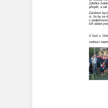
Zdeňka Soběs
přispět, a ta
Závěrem bych
si, že by se 
v podporovaný
šíří dobré jm
V Ústí n. Or
vedoucí rep