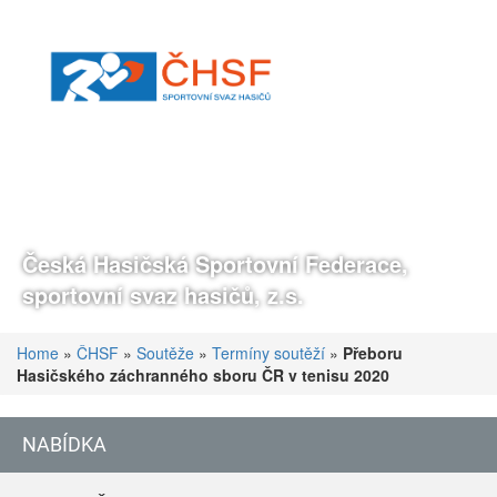
Česká Hasičská Sportovní Federace,
sportovní svaz hasičů, z.s.
Home
»
ČHSF
»
Soutěže
»
Termíny soutěží
»
Přeboru
Hasičského záchranného sboru ČR v tenisu 2020
NABÍDKA