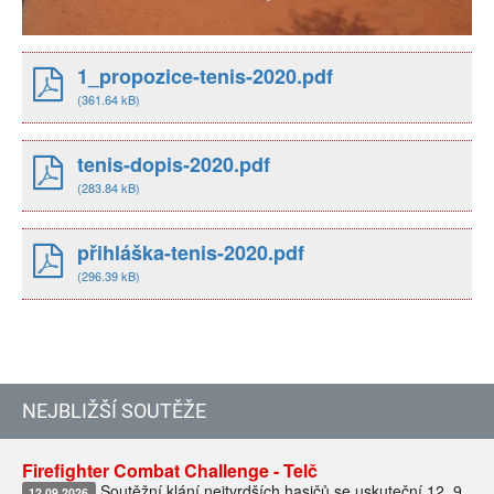
1_propozice-tenis-2020.pdf
(361.64 kB)
tenis-dopis-2020.pdf
(283.84 kB)
přihláška-tenis-2020.pdf
(296.39 kB)
NEJBLIŽŠÍ SOUTĚŽE
Firefighter Combat Challenge - Telč
Soutěžní klání nejtvrdších hasičů se uskuteční 12. 9.
12.09.2026