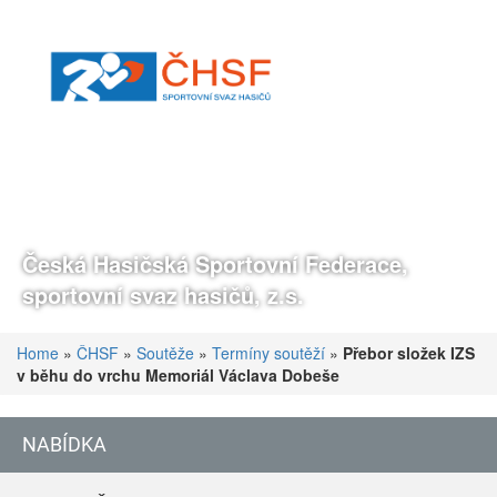
Česká Hasičská Sportovní Federace,
sportovní svaz hasičů, z.s.
Home
»
ČHSF
»
Soutěže
»
Termíny soutěží
»
Přebor složek IZS
v běhu do vrchu Memoriál Václava Dobeše
NABÍDKA