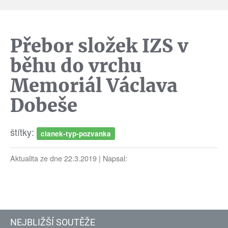
Přebor složek IZS v
běhu do vrchu
Memoriál Václava
Dobeše
štítky:
clanek-typ-pozvanka
Aktualita ze dne 22.3.2019 | Napsal:
NEJBLIŽŠÍ SOUTĚŽE