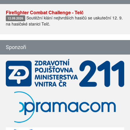
Firefighter Combat Challenge - Telč
Soutěžní klání nejtvrdších hasičů se uskuteční 12. 9.
12.09.2026
na hasičské stanici Telč.
Sponzoři