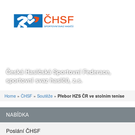
Česká Hasičská Sportovní Federace,
sportovní svaz hasičů, z.s.
Home
»
ČHSF
»
Soutěže
»
Přebor HZS ČR ve stolním tenise
NABÍDKA
Poslání ČHSF