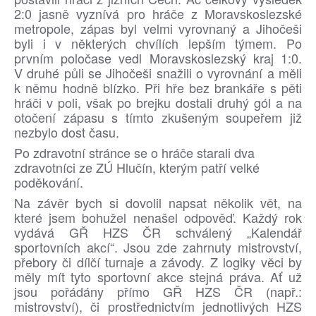
2:0 jasně vyznívá pro hráče z Moravskoslezské
metropole, zápas byl velmi vyrovnaný a Jihočeši
byli i v některých chvílích lepším týmem. Po
prvním poločase vedl Moravskoslezský kraj 1:0.
V druhé půli se Jihočeši snažili o vyrovnání a měli
k němu hodně blízko. Při hře bez brankáře s pěti
hráči v poli, však po brejku dostali druhý gól a na
otočení zápasu s tímto zkušeným soupeřem již
nezbylo dost času.
Po zdravotní stránce se o hráče starali dva
zdravotníci ze ZÚ Hlučín, kterým patří velké
poděkování.
Na závěr bych si dovolil napsat několik vět, na
které jsem bohužel nenašel odpověď. Každý rok
vydává GŘ HZS ČR schválený „Kalendář
sportovních akcí“. Jsou zde zahrnuty mistrovství,
přebory či dílčí turnaje a závody. Z logiky věci by
měly mít tyto sportovní akce stejná práva. Ať už
jsou pořádány přímo GŘ HZS ČR (např.:
mistrovství), či prostřednictvím jednotlivých HZS