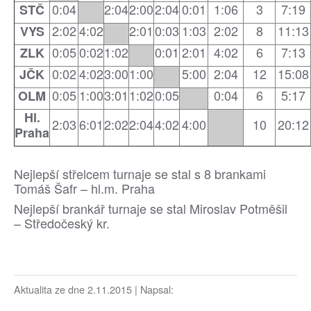
0:04
2:04
2:00
2:04
0:01
1:06
3
7:19
STČ
2:02
4:02
2:01
0:03
1:03
2:02
8
11:13
VYS
0:05
0:02
1:02
0:01
2:01
4:02
6
7:13
ZLK
0:02
4:02
3:00
1:00
5:00
2:04
12
15:08
JČK
0:05
1:00
3:01
1:02
0:05
0:04
6
5:17
OLM
Hl.
2:03
6:01
2:02
2:04
4:02
4:00
10
20:12
Praha
Nejlepší střelcem turnaje se stal s 8 brankami
Tomáš Šafr – hl.m. Praha
Nejlepší brankář turnaje se stal Miroslav Potměšil
– Středočeský kr.
Aktualita ze dne 2.11.2015 | Napsal: