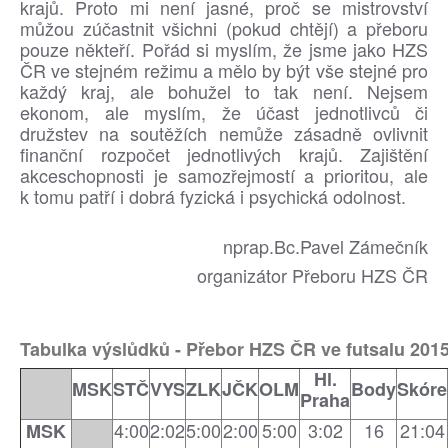
krajů. Proto mi není jasné, proč se mistrovství
můžou zúčastnit všichni (pokud chtějí) a přeboru
pouze někteří. Pořád si myslím, že jsme jako HZS
ČR ve stejném režimu a mělo by být vše stejné pro
každý kraj, ale bohužel to tak není. Nejsem
ekonom, ale myslím, že účast jednotlivců či
družstev na soutěžích nemůže zásadně ovlivnit
finanční rozpočet jednotlivých krajů. Zajištění
akceschopnosti je samozřejmostí a prioritou, ale
k tomu patří i dobrá fyzická i psychická odolnost.
nprap.Bc.Pavel Zámečník
organizátor Přeboru HZS ČR
Tabulka výslůdků - Přebor HZS ČR ve futsalu 201
Hl.
MSK
STČ
VYS
ZLK
JČK
OLM
Body
Skóre
Praha
4:00
2:02
5:00
2:00
5:00
3:02
16
21:04
MSK