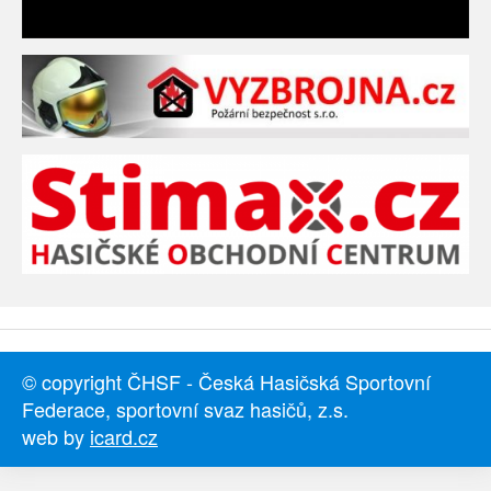
© copyright ČHSF - Česká Hasičská Sportovní
Federace, sportovní svaz hasičů, z.s.
web by
icard.cz