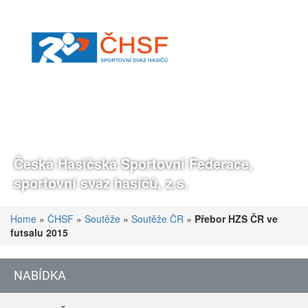
Česká Hasičská Sportovní Federace,
sportovní svaz hasičů, z.s.
Home
»
ČHSF
»
Soutěže
»
Soutěže ČR
»
Přebor HZS ČR ve
futsalu 2015
NABÍDKA