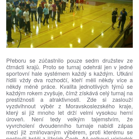
Přeboru se zúčastnilo pouze sedm družstev ze
čtrnácti krajů. Proto se turnaj odehrál jen v jedné
sportovní hale systémem každý s každým. Utkání
řídili vždy dva rozhodčí, kteří měli někdy více a
někdy méně práce. Kvalita jednotlivých týmů se
každým rokem zvyšuje, čímž získává celý turnaj na
prestižnosti a atraktivnosti. Zde si zaslouží
vyzdvihnout výběr z Moravskoslezského kraje,
který si již mnoho let drží velmi vysokou herní
úroveň. Není tedy velkým tajemstvím, že
vyvrcholení dvoudenního turnaje nabídl zápas
mezi již zmiňovaným výběrem, proti kterému se
postavili hráči z jižních Čech. Ač celkový výsledek