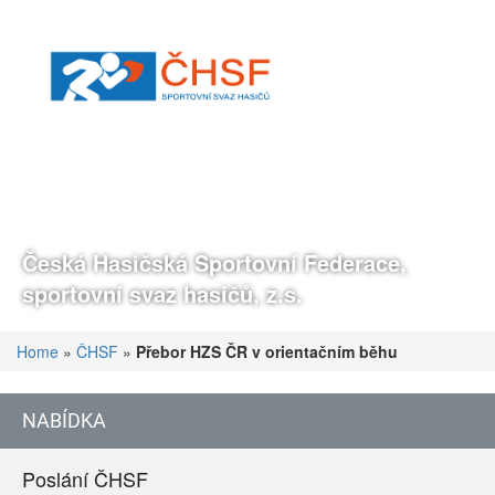
Česká Hasičská Sportovní Federace,
sportovní svaz hasičů, z.s.
Home
»
ČHSF
»
Přebor HZS ČR v orientačním běhu
NABÍDKA
Poslání ČHSF