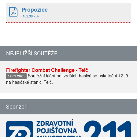
Propozice
(182.38 kB)
NEJBLIŽŠÍ SOUTĚŽE
Firefighter Combat Challenge - Telč
Soutěžní klání nejtvrdších hasičů se uskuteční 12. 9.
12.09.2026
na hasičské stanici Telč.
Sponzoři