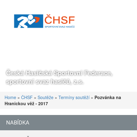
Česká Hasičská Sportovní Federace,
sportovní svaz hasičů, z.s.
Home
»
ČHSF
»
Soutěže
»
Termíny soutěží
»
Pozvánka na
Hranickou věž - 2017
NABÍDKA