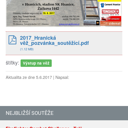
2017_Hranická
věž_pozvánka_soutěžící.pdf
(1.12 MB)
štítky:
Výstup na věž
Aktualita ze dne 5.6.2017 | Napsal:
NEJBLIŽŠÍ SOUTĚŽE