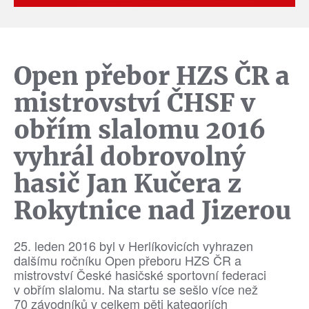
Open přebor HZS ČR a
mistrovství ČHSF v
obřím slalomu 2016
vyhrál dobrovolný
hasič Jan Kučera z
Rokytnice nad Jizerou
25. leden 2016 byl v Herlíkovicích vyhrazen
dalšímu ročníku Open přeboru HZS ČR a
mistrovství České hasičské sportovní federaci
v obřím slalomu. Na startu se sešlo více než
70 závodníků v celkem pěti kategoriích