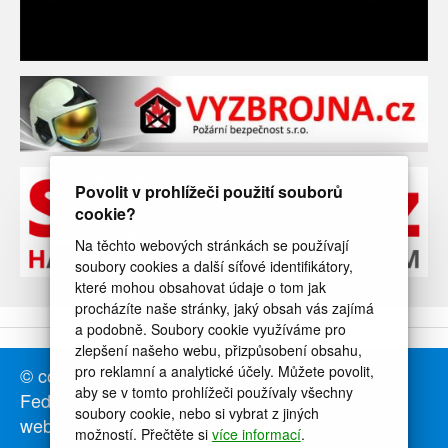
Povolit v prohlížeči použití souborů
cookie?
Na těchto webových stránkách se používají
soubory cookies a další síťové identifikátory,
které mohou obsahovat údaje o tom jak
procházíte naše stránky, jaký obsah vás zajímá
a podobně. Soubory cookie využíváme pro
zlepšení našeho webu, přizpůsobení obsahu,
pro reklamní a analytické účely. Můžete povolit,
© copyright ČHSF - Česká Hasičská Sportovní
aby se v tomto prohlížeči používaly všechny
Federace, sportovní svaz hasičů, z.s.
soubory cookie, nebo si vybrat z jiných
web by
icard.cz
možností. Přečtěte si
více informací
.