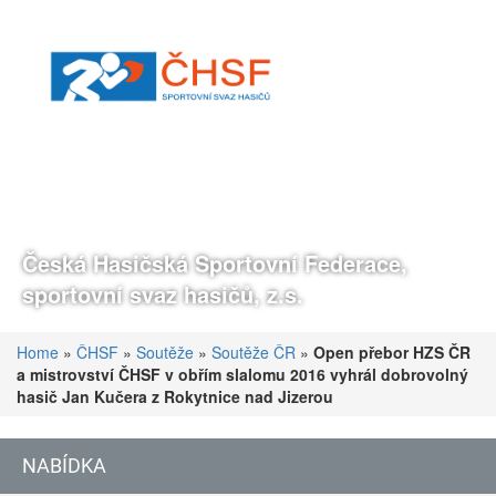
Česká Hasičská Sportovní Federace,
sportovní svaz hasičů, z.s.
Home
»
ČHSF
»
Soutěže
»
Soutěže ČR
»
Open přebor HZS ČR
a mistrovství ČHSF v obřím slalomu 2016 vyhrál dobrovolný
hasič Jan Kučera z Rokytnice nad Jizerou
NABÍDKA