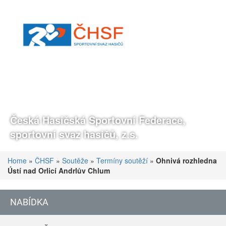
Česká Hasičská Sportovní Federace,
sportovní svaz hasičů, z.s.
Home
»
ČHSF
»
Soutěže
»
Termíny soutěží
»
Ohnivá rozhledna
Ústí nad Orlicí Andrlův Chlum
NABÍDKA