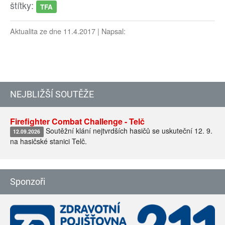
štítky:
TFA
Aktualita ze dne 11.4.2017 | Napsal:
NEJBLIŽŠÍ SOUTĚŽE
Firefighter Combat Challenge - Telč
Soutěžní klání nejtvrdších hasičů se uskuteční 12. 9.
12.09.2026
na hasičské stanici Telč.
Sponzoři