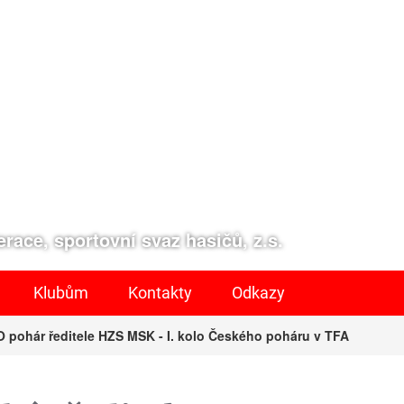
race, sportovní svaz hasičů, z.s.
Klubům
Kontakty
Odkazy
O pohár ředitele HZS MSK - I. kolo Českého poháru v TFA