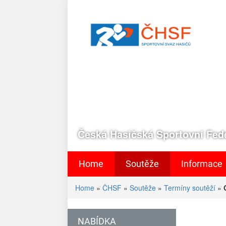
Česká Hasičská Sportovní Fede
Home
Soutěže
Informace
Home
»
ČHSF
»
Soutěže
»
Termíny soutěží
»
NABÍDKA