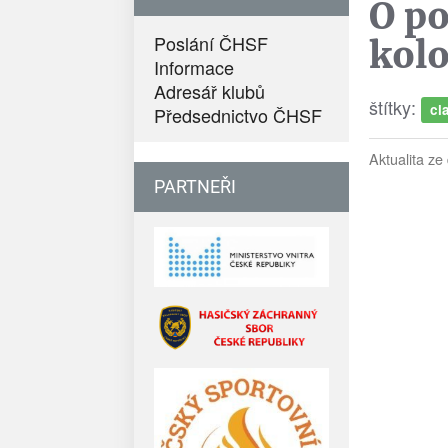
O po
Poslání ČHSF
kol
Informace
Adresář klubů
štítky:
cl
Předsednictvo ČHSF
Aktualita ze
PARTNEŘI