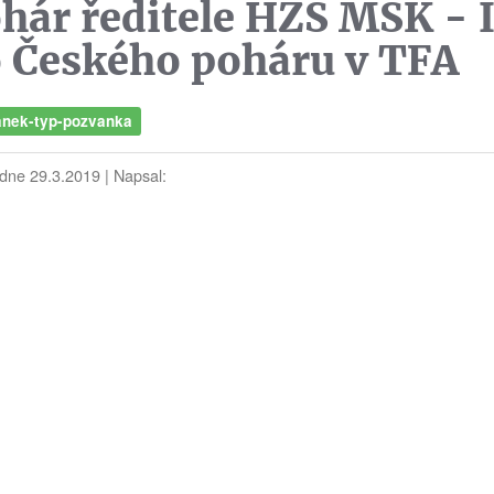
hár ředitele HZS MSK - I
o Českého poháru v TFA
anek-typ-pozvanka
 dne 29.3.2019 | Napsal: