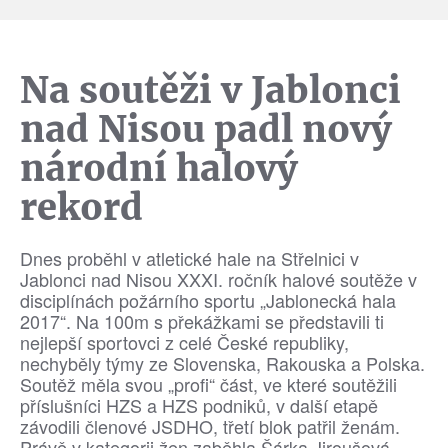
Na soutěži v Jablonci
nad Nisou padl nový
národní halový
rekord
Dnes proběhl v atletické hale na Střelnici v
Jablonci nad Nisou XXXI. ročník halové soutěže v
disciplínách požárního sportu „Jablonecká hala
2017“. Na 100m s překážkami se představili ti
nejlepší sportovci z celé České republiky,
nechyběly týmy ze Slovenska, Rakouska a Polska.
Soutěž měla svou „profi“ část, ve které soutěžili
příslušníci HZS a HZS podniků, v další etapě
závodili členové JSDHO, třetí blok patřil ženám.
Právě v kategorii žen zaběhla Šárka Jiroušová