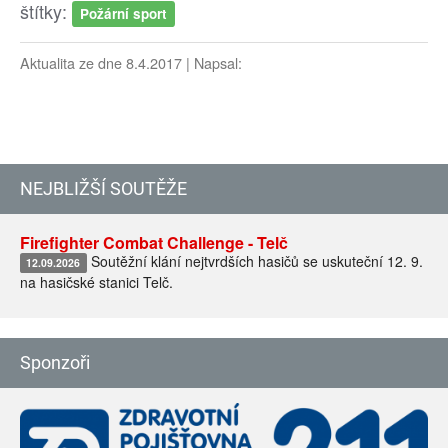
štítky:
Požární sport
Aktualita ze dne 8.4.2017 | Napsal:
NEJBLIŽŠÍ SOUTĚŽE
Firefighter Combat Challenge - Telč
Soutěžní klání nejtvrdších hasičů se uskuteční 12. 9.
12.09.2026
na hasičské stanici Telč.
Sponzoři