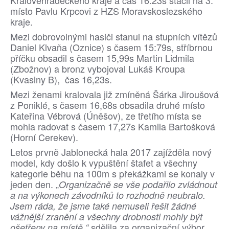
Královéhradeckého kraje a čas 16:23s stačil na 3.
místo Pavlu Krpcovi z HZS Moravskoslezského
kraje.
Mezi dobrovolnými hasiči stanul na stupních vítězů
Daniel Klvaňa (Oznice) s časem 15:79s, stříbrnou
příčku obsadil s časem 15,99s Martin Lidmila
(Zbožnov) a bronz vybojoval Lukáš Kroupa
(Kvasiny B), čas 16,23s.
Mezi ženami kralovala již zmíněná Šárka Jiroušová
z Poniklé, s časem 16,68s obsadila druhé místo
Kateřina Vébrová (Úněšov), ze třetího místa se
mohla radovat s časem 17,27s Kamila Bartošková
(Horní Cerekev).
Letos prvně Jablonecká hala 2017 zajížděla nový
model, kdy došlo k vypuštění štafet a všechny
kategorie běhu na 100m s překážkami se konaly v
jeden den. „
Organizačně se vše podařilo zvládnout
a na výkonech závodníků to rozhodně neubralo.
Jsem ráda, že jsme také nemuseli řešit žádné
vážnější zranění a všechny drobnosti mohly být
sdělila za organizační výbor
ošetřeny na místě,“