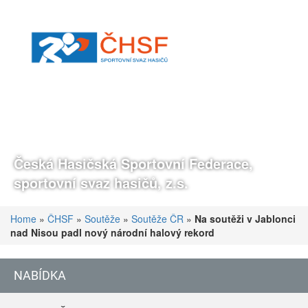
Česká Hasičská Sportovní Federace,
sportovní svaz hasičů, z.s.
Home
»
ČHSF
»
Soutěže
»
Soutěže ČR
»
Na soutěži v Jablonci
nad Nisou padl nový národní halový rekord
NABÍDKA