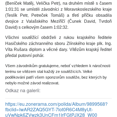
(Beníček Matěj, Velička Petr), na druhém místě s časem
1:01:31 se umístili závodníci z Moravskoslezského kraje
(Teslík Petr, Petreček Tomáš) a třetí příčku obsadila
dvojice z Valašského Meziříčí (Čunek David, Tvrdoň
David) s celkovým časem 1:02:32.
Všichni soutěžící obdrželi z rukou krajského ředitele
Hasičského záchranného sboru Zlínského kraje plk. Ing.
Víta Rušara diplom a věcné dary. Vítězům krajský ředitel
předal putovní pohár.
Všem závodníkům gratulujeme, neboť vzhledem k náročnosti
terénu se vítězem stal každý ze soutěžících. Velké
poděkování patří všem sponzorům soutěže, bez kterých by
nebylo možné závod realizovat.
Odkaz na galerii:
https://eu.zonerama.com/polida/Album/9899568?
fbclid=IwAR2ZAQ5GYT-7lot0R6C4M8yUt-
uVwNpk6ZVwzk3UnCFm1lrFGtPJX28_W00