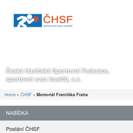
Česká Hasičská Sportovní Federace,
sportovní svaz hasičů, z.s.
Home
»
ČHSF
»
Memoriál Františka Fraita
NABÍDKA
Poslání ČHSF