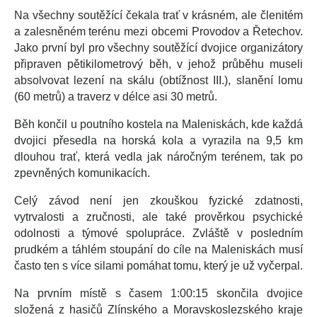
Na všechny soutěžící čekala trať v krásném, ale členitém
a zalesněném terénu mezi obcemi Provodov a Řetechov.
Jako první byl pro všechny soutěžící dvojice organizátory
připraven pětikilometrový běh, v jehož průběhu museli
absolvovat lezení na skálu (obtížnost III.), slanění lomu
(60 metrů) a traverz v délce asi 30 metrů.
Běh končil u poutního kostela na Maleniskách, kde každá
dvojici přesedla na horská kola a vyrazila na 9,5 km
dlouhou trať, která vedla jak náročným terénem, tak po
zpevněných komunikacích.
Celý závod není jen zkouškou fyzické zdatnosti,
vytrvalosti a zručnosti, ale také prověrkou psychické
odolnosti a týmové spolupráce. Zvláště v posledním
prudkém a táhlém stoupání do cíle na Maleniskách musí
často ten s více silami pomáhat tomu, který je už vyčerpal.
Na prvním místě s časem 1:00:15 skončila dvojice
složená z hasičů Zlínského a Moravskoslezského kraje