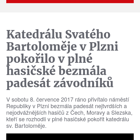
Katedrálu Svatého
Bartoloměje v Plzni
pokořilo v plné
hasičské bezmála
padesát závodníků
V sobotu 8. července 2017 ráno přivítalo náměstí
Republiky v Plzni bezmála padesát nejtvrdších a
nejodvážnějších hasičů z Čech, Moravy a Slezska,
kteří se rozhodli v plné hasičské pokořit katedrálu
sv. Bartoloměje.