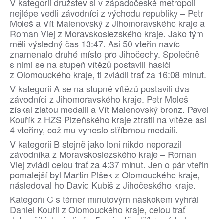
V kategorii družstev si v západočeské metropoli
nejlépe vedli závodníci z východu republiky – Petr
Moleš a Vít Malenovský z Jihomoravského kraje a
Roman Viej z Moravskoslezského kraje. Jako tým
měli výsledný čas 13:47. Asi 50 vteřin navíc
znamenalo druhé místo pro Jihočechy. Společně
s nimi se na stupeň vítězů postavili hasiči
z Olomouckého kraje, ti zvládli trať za 16:08 minut.
V kategorii A se na stupně vítězů postavili dva
závodníci z Jihomoravského kraje. Petr Moleš
získal zlatou medaili a Vít Malenovský bronz. Pavel
Kouřík z HZS Plzeňského kraje ztratil na vítěze asi
4 vteřiny, což mu vyneslo stříbrnou medaili.
V kategorii B stejně jako loni nikdo neporazil
závodníka z Moravskoslezského kraje – Roman
Viej zvládl celou trať za 4:37 minut. Jen o pár vteřin
pomalejší byl Martin Plšek z Olomouckého kraje,
následoval ho David Kubiš z Jihočeského kra­je.
Kategorii C s téměř minutovým náskokem vyhrál
Daniel Kouřil z Olomouckého kraje, celou trať