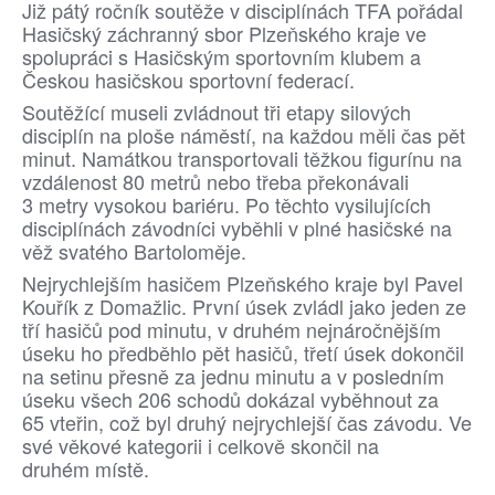
Již pátý ročník soutěže v disciplínách TFA pořádal
Hasičský záchranný sbor Plzeňského kraje ve
spolupráci s Hasičským sportovním klubem a
Českou hasičskou sportovní federací.
Soutěžící museli zvládnout tři etapy silových
disciplín na ploše náměstí, na každou měli čas pět
minut. Namátkou transportovali těžkou figurínu na
vzdálenost 80 metrů nebo třeba překonávali
3 metry vysokou bariéru. Po těchto vysilujících
disciplínách závodníci vyběhli v plné hasičské na
věž svatého Bartoloměje.
Nejrychlejším hasičem Plzeňského kraje byl Pavel
Kouřík z Domažlic. První úsek zvládl jako jeden ze
tří hasičů pod minutu, v druhém nejnáročnějším
úseku ho předběhlo pět hasičů, třetí úsek dokončil
na setinu přesně za jednu minutu a v posledním
úseku všech 206 schodů dokázal vyběhnout za
65 vteřin, což byl druhý nejrychlejší čas závodu. Ve
své věkové kategorii i celkově skončil na
druhém místě.