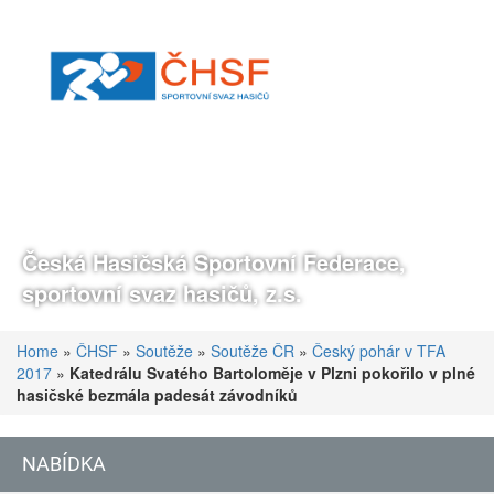
Česká Hasičská Sportovní Federace,
sportovní svaz hasičů, z.s.
Home
»
ČHSF
»
Soutěže
»
Soutěže ČR
»
Český pohár v TFA
2017
»
Katedrálu Svatého Bartoloměje v Plzni pokořilo v plné
hasičské bezmála padesát závodníků
NABÍDKA