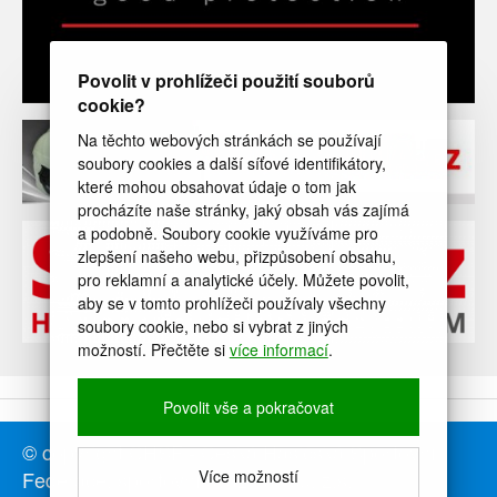
Povolit v prohlížeči použití souborů
cookie?
Na těchto webových stránkách se používají
soubory cookies a další síťové identifikátory,
které mohou obsahovat údaje o tom jak
procházíte naše stránky, jaký obsah vás zajímá
a podobně. Soubory cookie využíváme pro
zlepšení našeho webu, přizpůsobení obsahu,
pro reklamní a analytické účely. Můžete povolit,
aby se v tomto prohlížeči používaly všechny
soubory cookie, nebo si vybrat z jiných
možností. Přečtěte si
více informací
.
Povolit vše a pokračovat
© copyright ČHSF - Česká Hasičská Sportovní
Federace, sportovní svaz hasičů, z.s.
Více možností