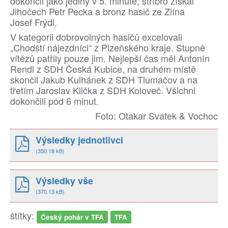
dokončil jako jediný v 5. minutě, stříbro získal
Jihočech Petr Pecka a bronz hasič ze Zlína
Josef Frýdl.
V kategorii dobrovolných hasičů excelovali
„Chodští nájezdníci“ z Plzeňského kraje. Stupně
vítězů patřily pouze jim. Nejlepší čas měl Antonín
Rendl z SDH Česká Kubice, na druhém místě
skončil Jakub Kulhánek z SDH Tlumačov a na
třetím Jaroslav Klička z SDH Koloveč. Všichni
dokončili pod 6 minut.
Foto: Otakar Svatek & Vochoc
Výsledky jednotlivci
(350.18 kB)
Výsledky vše
(370.13 kB)
štítky:
Český pohár v TFA
TFA