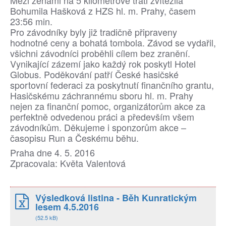
Bohumila Hašková z HZS hl. m. Prahy, časem
23:56 min.
Pro závodníky byly již tradičně připraveny
hodnotné ceny a bohatá tombola. Závod se vydařil,
všichni závodníci proběhli cílem bez zranění.
Vynikající zázemí jako každý rok poskytl Hotel
Globus. Poděkování patří České hasičské
sportovní federaci za poskytnutí finančního grantu,
Hasičskému záchrannému sboru hl. m. Prahy
nejen za finanční pomoc, organizátorům akce za
perfektně odvedenou práci a především všem
závodníkům. Děkujeme i sponzorům akce –
časopisu Run a Českému běhu.
Praha dne 4. 5. 2016
Zpracovala: Květa Valentová
Výsledková listina - Běh Kunratickým
lesem 4.5.2016
(52.5 kB)