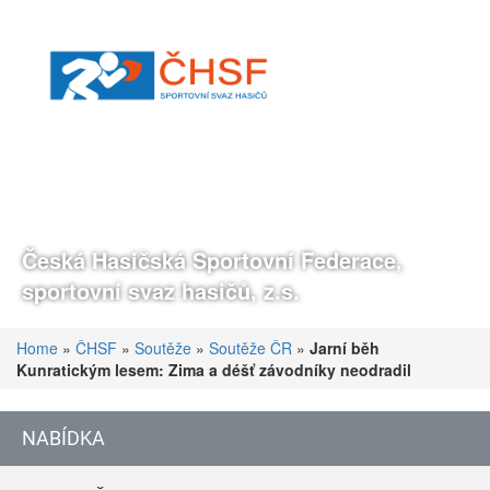
Česká Hasičská Sportovní Federace,
sportovní svaz hasičů, z.s.
Home
»
ČHSF
»
Soutěže
»
Soutěže ČR
»
Jarní běh
Kunratickým lesem: Zima a déšť závodníky neodradil
NABÍDKA