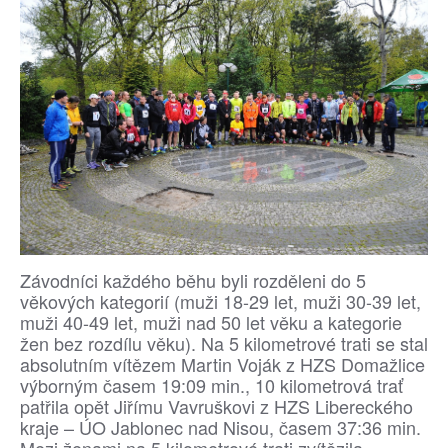
Závodníci každého běhu byli rozděleni do 5
věkových kategorií (muži 18-29 let, muži 30-39 let,
muži 40-49 let, muži nad 50 let věku a kategorie
žen bez rozdílu věku). Na 5 kilometrové trati se stal
absolutním vítězem Martin Voják z HZS Domažlice
výborným časem 19:09 min., 10 kilometrová trať
patřila opět Jiřímu Vavruškovi z HZS Libereckého
kraje – ÚO Jablonec nad Nisou, časem 37:36 min.
Mezi ženami na 5 kilometrové trati zvítězila