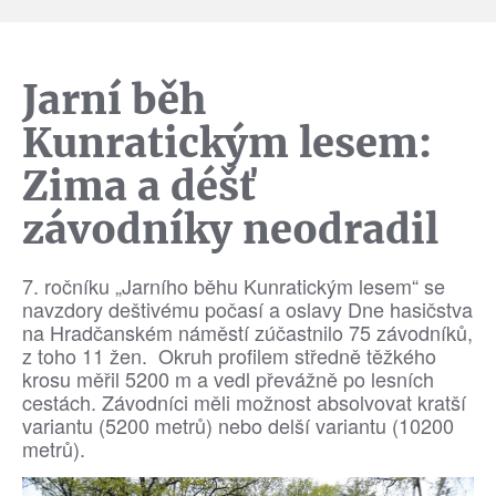
Jarní běh
Kunratickým lesem:
Zima a déšť
závodníky neodradil
7. ročníku „Jarního běhu Kunratickým lesem“ se
navzdory deštivému počasí a oslavy Dne hasičstva
na Hradčanském náměstí zúčastnilo 75 závodníků,
z toho 11 žen. Okruh profilem středně těžkého
krosu měřil 5200 m a vedl převážně po lesních
cestách. Závodníci měli možnost absolvovat kratší
variantu (5200 metrů) nebo delší variantu (10200
metrů).