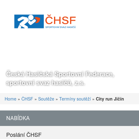
Česká Hasičská Sportovní Federace,
sportovní svaz hasičů, z.s.
Home
»
ČHSF
»
Soutěže
»
Termíny soutěží
»
City run Jičín
NABÍDKA
Poslání ČHSF